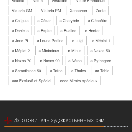
Véladia
Vesta
Vestaline
Victor-Emmanuel
Victoria GM
Victoria PM
Xenophon
Zante
ø Caligula
ø César
ø Charybde
ø Cléopâtre
ø Daniello
ø Espire
ø Euclide
ø Hector
ø Jonc Pi
ø Louna Perline
ø Luigi
ø Méplat 1
ø Méplat 2
ø Miniminus
ø Minus
ø Naxos 50
ø Naxos 70
ø Naxos 90
ø Néron
ø Pythagore
ø Samothrace 50
ø Taïna
ø Thales
øø Table
øøø Exclusif et Spécial
øøøø Miroirs spéciaux
Изготовитель художественных рам