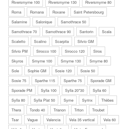
Riversmyrne 100
Riversmyrne 130
Riversmyrne 80
Roma
Romana
Roxane
Saint Petersbourg
Salamine
Salonique
Samothrace 50
Samothrace 70
Samothrace 90
Santorin
Scala
Scaletto
Scalino
Scarpita
Silvio GM
Silvio PM
Sirocco 100
Sirocco 120
Siros
Skyros
Smyrne 100
Smyrne 130
Smyrne 80
Sole
Sophie GM
Sosie 120
Sosie 50
Sosie 75
Sparthe 115
Sparthe 75
Sporade GM
Sporade PM
Sylla 100
Sylla 20*30
Sylla 60
Sylla 80
Sylla Plat 50
Syme
Syrinx
Thèbes
Thera
Tondo 40
Trianon
Triton
Troubet
Tsar
Vague
Valencia
Vela 35 vertical
Vela 60