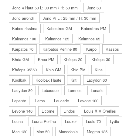
Jonc 4 Haut 50 L: 30 mm / H: 50 mm
Jonc 60
Jonc arrondi
Jonc Pi L : 25 mm / H: 30 mm
Kabestrissima
Kabestros GM
Kabestros PM
Kalimnos 100
Kalimnos 125
Kalimnos 65
Karpatos 70
Karpatos Perline 80
Karpo
Kassos
Khéa GM
Khéa PM
Khéops 20
Khéops 30
Khéops 95*50
Khio GM
Khio PM
Kina
Koolbak
Koolbak Haute
Kriti
Lacydon 60
Lacydon 80
Lebasque
Lemnos
Lenaric
Lepante
Leros
Leucade
Levone 100
Levone 140
Licorne
Lindos
Louis XIV Oreilles
Louna
Louna Perline
Louxor
Lucio 70
Lydie
Mac 130
Mac 50
Macedonia
Magma 135