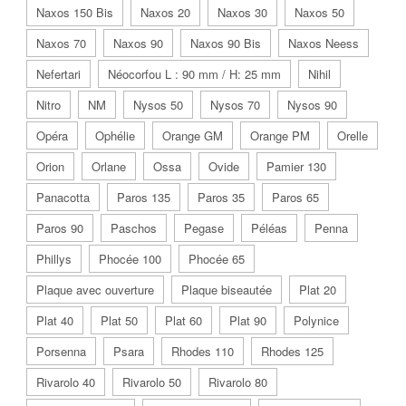
Naxos 150 Bis
Naxos 20
Naxos 30
Naxos 50
Naxos 70
Naxos 90
Naxos 90 Bis
Naxos Neess
Nefertari
Néocorfou L : 90 mm / H: 25 mm
Nihil
Nitro
NM
Nysos 50
Nysos 70
Nysos 90
Opéra
Ophélie
Orange GM
Orange PM
Orelle
Orion
Orlane
Ossa
Ovide
Pamier 130
Panacotta
Paros 135
Paros 35
Paros 65
Paros 90
Paschos
Pegase
Péléas
Penna
Phillys
Phocée 100
Phocée 65
Plaque avec ouverture
Plaque biseautée
Plat 20
Plat 40
Plat 50
Plat 60
Plat 90
Polynice
Porsenna
Psara
Rhodes 110
Rhodes 125
Rivarolo 40
Rivarolo 50
Rivarolo 80