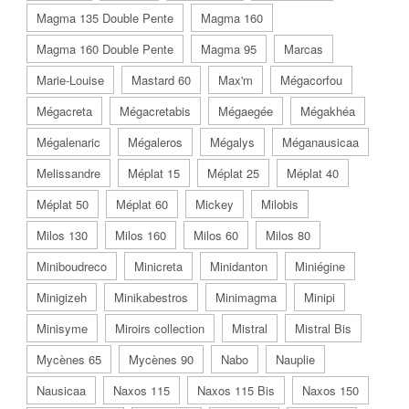
Magma 135 Double Pente
Magma 160
Magma 160 Double Pente
Magma 95
Marcas
Marie-Louise
Mastard 60
Max'm
Mégacorfou
Mégacreta
Mégacretabis
Mégaegée
Mégakhéa
Mégalenaric
Mégaleros
Mégalys
Méganausicaa
Melissandre
Méplat 15
Méplat 25
Méplat 40
Méplat 50
Méplat 60
Mickey
Milobis
Milos 130
Milos 160
Milos 60
Milos 80
Miniboudreco
Minicreta
Minidanton
Miniégine
Minigizeh
Minikabestros
Minimagma
Minipi
Minisyme
Miroirs collection
Mistral
Mistral Bis
Mycènes 65
Mycènes 90
Nabo
Nauplie
Nausicaa
Naxos 115
Naxos 115 Bis
Naxos 150