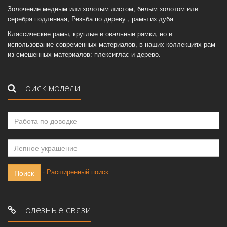
Золочение медным или золотым листом, белым золотом или
серебра подлинная, Резьба по дереву , рамы из дуба
Классические рамы, круглые и овальные рамки, но и
использование современных материалов, в наших коллекциях рам
из смешенных материалов: плексиглас и дерево.
Поиск модели
-
Расширенный поиск
Поиск
Полезные связи