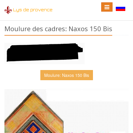
Toggle
Toggle
Lys de provence
navigation
language
Moulure des cadres: Naxos 150 Bis
Moulure: Naxos 150 Bis