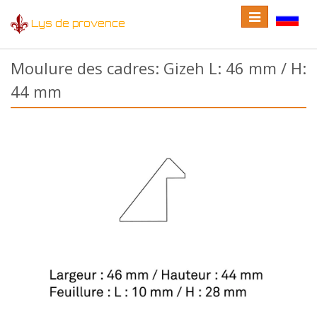
Toggle
Toggle
Lys de provence
navigation
language
Moulure des cadres: Gizeh L: 46 mm / H:
44 mm