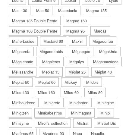
Louna
Louna Perline
Louxor
Lucio 70
Lydie
Mac 130
Mac 50
Macedonia
Magma 135
Magma 135 Double Pente
Magma 160
Magma 160 Double Pente
Magma 95
Marcas
Marie-Louise
Mastard 60
Max'm
Mégacorfou
Mégacreta
Mégacretabis
Mégaegée
Mégakhéa
Mégalenaric
Mégaleros
Mégalys
Méganausicaa
Melissandre
Méplat 15
Méplat 25
Méplat 40
Méplat 50
Méplat 60
Mickey
Milobis
Milos 130
Milos 160
Milos 60
Milos 80
Miniboudreco
Minicreta
Minidanton
Miniégine
Minigizeh
Minikabestros
Minimagma
Minipi
Minisyme
Miroirs collection
Mistral
Mistral Bis
Mycènes 65
Mycènes 90
Nabo
Nauplie