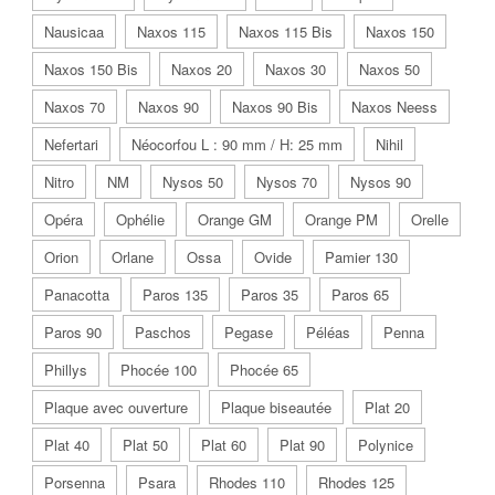
Nausicaa
Naxos 115
Naxos 115 Bis
Naxos 150
Naxos 150 Bis
Naxos 20
Naxos 30
Naxos 50
Naxos 70
Naxos 90
Naxos 90 Bis
Naxos Neess
Nefertari
Néocorfou L : 90 mm / H: 25 mm
Nihil
Nitro
NM
Nysos 50
Nysos 70
Nysos 90
Opéra
Ophélie
Orange GM
Orange PM
Orelle
Orion
Orlane
Ossa
Ovide
Pamier 130
Panacotta
Paros 135
Paros 35
Paros 65
Paros 90
Paschos
Pegase
Péléas
Penna
Phillys
Phocée 100
Phocée 65
Plaque avec ouverture
Plaque biseautée
Plat 20
Plat 40
Plat 50
Plat 60
Plat 90
Polynice
Porsenna
Psara
Rhodes 110
Rhodes 125