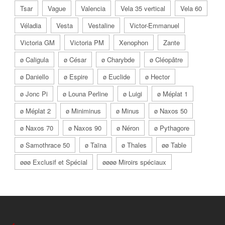
Tsar
Vague
Valencia
Vela 35 vertical
Vela 60
Véladia
Vesta
Vestaline
Victor-Emmanuel
Victoria GM
Victoria PM
Xenophon
Zante
ø Caligula
ø César
ø Charybde
ø Cléopâtre
ø Daniello
ø Espire
ø Euclide
ø Hector
ø Jonc Pi
ø Louna Perline
ø Luigi
ø Méplat 1
ø Méplat 2
ø Miniminus
ø Minus
ø Naxos 50
ø Naxos 70
ø Naxos 90
ø Néron
ø Pythagore
ø Samothrace 50
ø Taïna
ø Thales
øø Table
øøø Exclusif et Spécial
øøøø Miroirs spéciaux