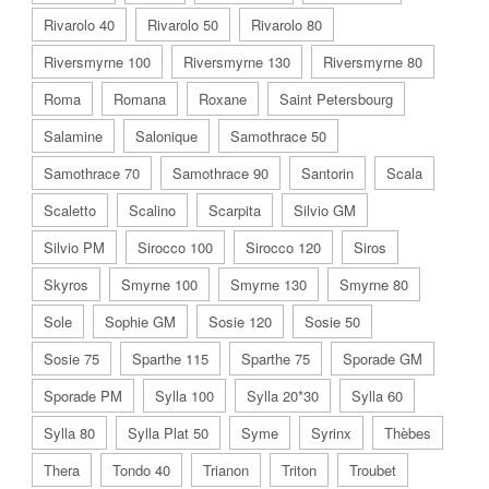
Rivarolo 40
Rivarolo 50
Rivarolo 80
Riversmyrne 100
Riversmyrne 130
Riversmyrne 80
Roma
Romana
Roxane
Saint Petersbourg
Salamine
Salonique
Samothrace 50
Samothrace 70
Samothrace 90
Santorin
Scala
Scaletto
Scalino
Scarpita
Silvio GM
Silvio PM
Sirocco 100
Sirocco 120
Siros
Skyros
Smyrne 100
Smyrne 130
Smyrne 80
Sole
Sophie GM
Sosie 120
Sosie 50
Sosie 75
Sparthe 115
Sparthe 75
Sporade GM
Sporade PM
Sylla 100
Sylla 20*30
Sylla 60
Sylla 80
Sylla Plat 50
Syme
Syrinx
Thèbes
Thera
Tondo 40
Trianon
Triton
Troubet