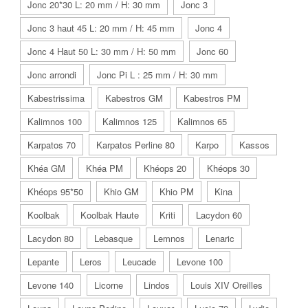
Jonc 20*30 L: 20 mm / H: 30 mm
Jonc 3
Jonc 3 haut 45 L: 20 mm / H: 45 mm
Jonc 4
Jonc 4 Haut 50 L: 30 mm / H: 50 mm
Jonc 60
Jonc arrondi
Jonc Pi L : 25 mm / H: 30 mm
Kabestrissima
Kabestros GM
Kabestros PM
Kalimnos 100
Kalimnos 125
Kalimnos 65
Karpatos 70
Karpatos Perline 80
Karpo
Kassos
Khéa GM
Khéa PM
Khéops 20
Khéops 30
Khéops 95*50
Khio GM
Khio PM
Kina
Koolbak
Koolbak Haute
Kriti
Lacydon 60
Lacydon 80
Lebasque
Lemnos
Lenaric
Lepante
Leros
Leucade
Levone 100
Levone 140
Licorne
Lindos
Louis XIV Oreilles