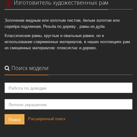
Изготовитель художественных рам
Золочение медным или золотым листом, белым золотом или
серебра подлинная, Резьба по дереву , рамы из дуба
Классические рамы, круглые и овальные рамки, но и
использование современных материалов, в наших коллекциях рам
из смешенных материалов: плексиглас и дерево.
Поиск модели
-
Расширенный поиск
Поиск