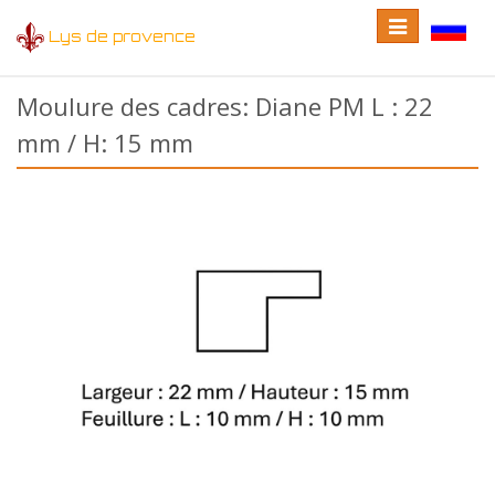
Toggle
Toggle
Lys de provence
navigation
language
Moulure des cadres: Diane PM L : 22
mm / H: 15 mm