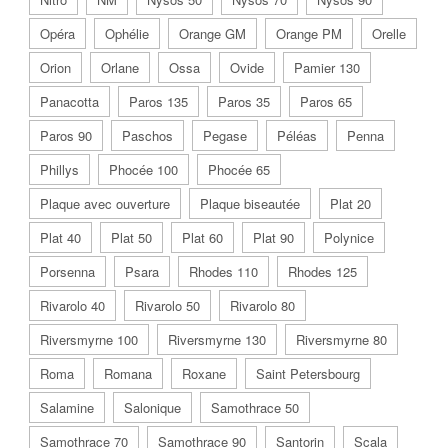
Opéra
Ophélie
Orange GM
Orange PM
Orelle
Orion
Orlane
Ossa
Ovide
Pamier 130
Panacotta
Paros 135
Paros 35
Paros 65
Paros 90
Paschos
Pegase
Péléas
Penna
Phillys
Phocée 100
Phocée 65
Plaque avec ouverture
Plaque biseautée
Plat 20
Plat 40
Plat 50
Plat 60
Plat 90
Polynice
Porsenna
Psara
Rhodes 110
Rhodes 125
Rivarolo 40
Rivarolo 50
Rivarolo 80
Riversmyrne 100
Riversmyrne 130
Riversmyrne 80
Roma
Romana
Roxane
Saint Petersbourg
Salamine
Salonique
Samothrace 50
Samothrace 70
Samothrace 90
Santorin
Scala