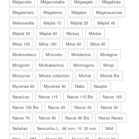
Mégacreta
Mégacretabis
Mégaegée
Mégakhéa
Mégalenaric
Mégaleros
Mégalys
Méganausicaa
Melissandre
Méplat 15
Méplat 25
Méplat 40
Méplat 50
Méplat 60
Mickey
Milobis
Milos 130
Milos 160
Milos 60
Milos 80
Miniboudreco
Minicreta
Minidanton
Miniégine
Minigizeh
Minikabestros
Minimagma
Minipi
Minisyme
Miroirs collection
Mistral
Mistral Bis
Mycènes 65
Mycènes 90
Nabo
Nauplie
Nausicaa
Naxos 115
Naxos 115 Bis
Naxos 150
Naxos 150 Bis
Naxos 20
Naxos 30
Naxos 50
Naxos 70
Naxos 90
Naxos 90 Bis
Naxos Neess
Nefertari
Néocorfou L : 90 mm / H: 25 mm
Nihil
Nitro
NM
Nysos 50
Nysos 70
Nysos 90