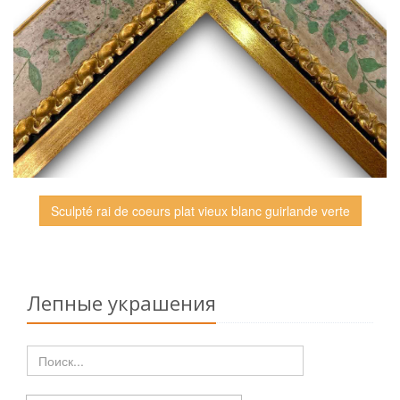
Sculpté rai de coeurs plat vieux blanc guirlande verte
Лепные украшения