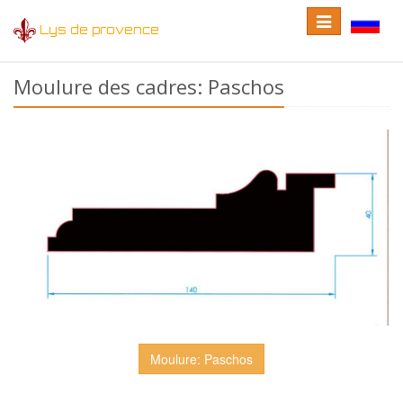
Toggle
Toggle
Lys de provence
navigation
language
Moulure des cadres: Paschos
Moulure: Paschos