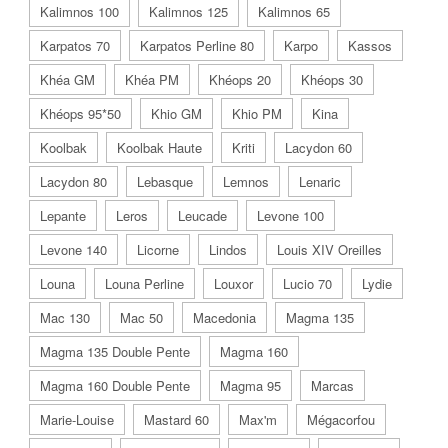
Kalimnos 100
Kalimnos 125
Kalimnos 65
Karpatos 70
Karpatos Perline 80
Karpo
Kassos
Khéa GM
Khéa PM
Khéops 20
Khéops 30
Khéops 95*50
Khio GM
Khio PM
Kina
Koolbak
Koolbak Haute
Kriti
Lacydon 60
Lacydon 80
Lebasque
Lemnos
Lenaric
Lepante
Leros
Leucade
Levone 100
Levone 140
Licorne
Lindos
Louis XIV Oreilles
Louna
Louna Perline
Louxor
Lucio 70
Lydie
Mac 130
Mac 50
Macedonia
Magma 135
Magma 135 Double Pente
Magma 160
Magma 160 Double Pente
Magma 95
Marcas
Marie-Louise
Mastard 60
Max'm
Mégacorfou