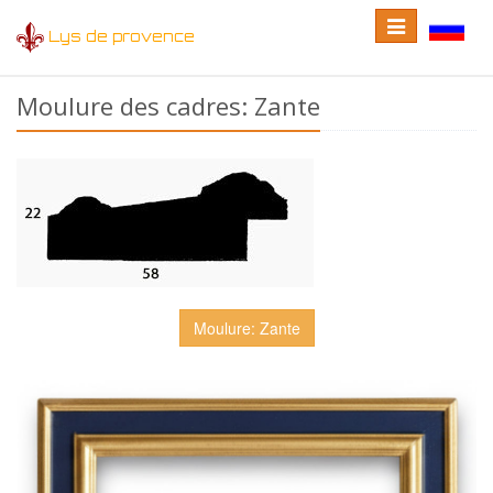
Toggle
Toggle
Lys de provence
navigation
language
Moulure des cadres: Zante
Moulure: Zante