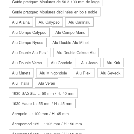
Guide pratique: Moulures de 50 à 100 mm de large
Guide pratique: Moulures déclinées en bois noble
Alu Alaina
Alu Calypso
Alu Carlinalu
Alu Compo Calypso
Alu Compo Manu
Alu Compo Nysos
Alu Double Alu Minet
Alu Double Alu Plexi
Alu Double Caisse Alu
Alu Double Veran
Alu Gondole
Alu Jearo
Alu Kirk
Alu Minets
Alu Minigondole
Alu Plexi
Alu Seveck
Alu Thalia
Alu Veran
1930 BASSE. L: 50 mm / H: 40 mm
1930 Haute L : 55 mm / H : 45 mm
Acropole L : 100 mm / H: 45 mm
Acropomod 125 L : 125 mm / H : 50 mm
Acropomod 160 L : 160 mm / H : 50 mm