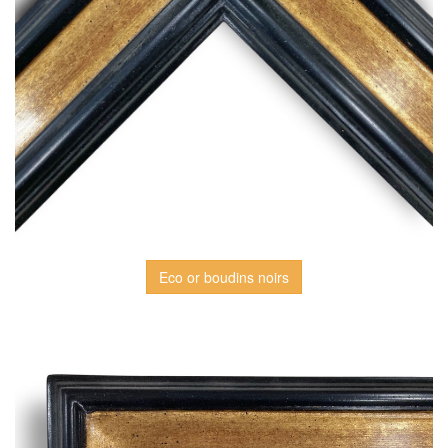
Eco or boudins noirs