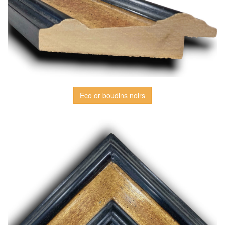
Eco or boudins noirs