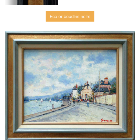
Eco or boudins noirs